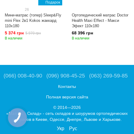
Подарок
26
Мини-матрас (топер) Sleep&Fly
Ортопедический матрас Doctor
mini Flex 2в1 Kokos жаккард
Health Maxi Effect - Макси
110x180
Эфект 110x180
5 374 грн
68 396 грн
5 970 грн
В наличии
В наличии
(066) 008-40-90
(096) 908-45-25
(063) 269-59-85
Контакты
Полная версия сайта
© 2014—2026
«Матрас - Склад» - сеть складов и шоурумов ортопедических
матрасов в Киеве, Одессе, Днепре, Львове и Харькове.
Укр
Рус