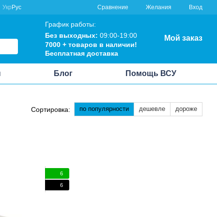
Сравнение
Укр
Рус
Желания
Вход
График работы:
Без выходных:
09:00-19:00
Мой заказ
7000 + товаров в наличии!
Бесплатная доставка
ы
Блог
Помощь ВСУ
по популярности
дешевле
дороже
Сортировка:
6
6