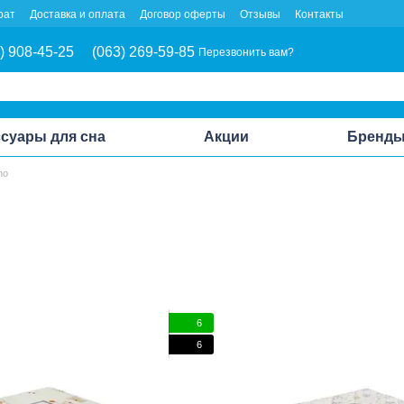
рат
Доставка и оплата
Договор оферты
Отзывы
Контакты
) 908-45-25
(063) 269-59-85
Перезвонить вам?
суары для сна
Акции
Бренд
no
6
6